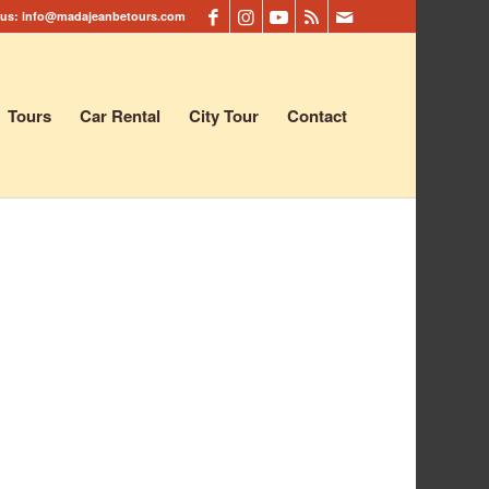
 us:
info@madajeanbetours.com
Tours
Car Rental
City Tour
Contact