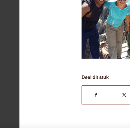
Deel dit stuk