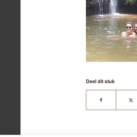
Deel dit stuk