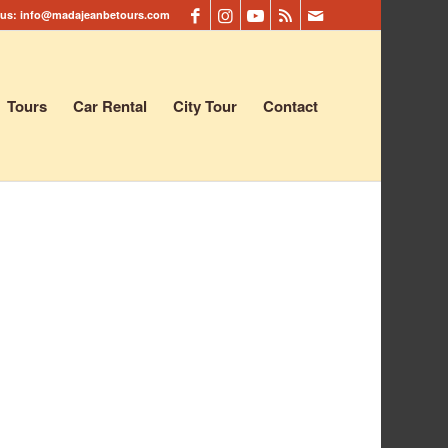
 us:
info@madajeanbetours.com
Tours
Car Rental
City Tour
Contact