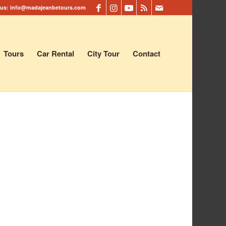
 us:
info@madajeanbetours.com
Tours
Car Rental
City Tour
Contact