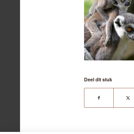
Deel dit stuk