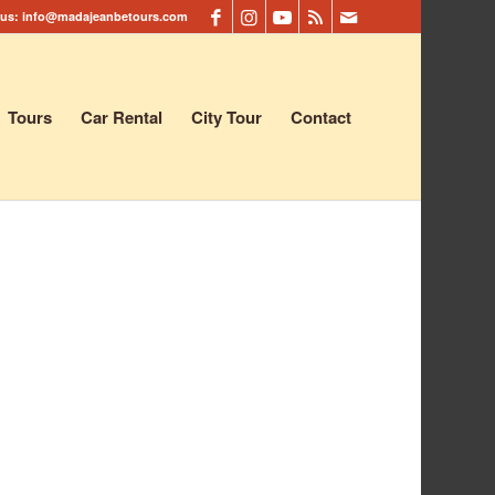
 us:
info@madajeanbetours.com
Tours
Car Rental
City Tour
Contact